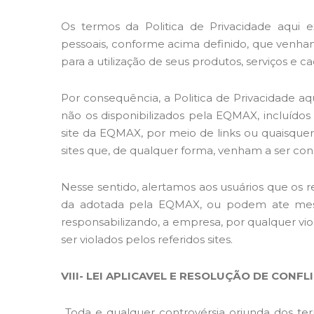
Os termos da Politica de Privacidade aqui e
pessoais, conforme acima definido, que venham
para a utilização de seus produtos, serviços e ca
Por consequência, a Politica de Privacidade aq
não os disponibilizados pela EQMAX, incluído
site da EQMAX, por meio de links ou quaisquer 
sites que, de qualquer forma, venham a ser co
Nesse sentido, alertamos aos usuários que os re
da adotada pela EQMAX, ou podem ate mesmo
responsabilizando, a empresa, por qualquer vio
ser violados pelos referidos sites.
VIII- LEI APLICAVEL E RESOLUÇÃO DE CONFL
Toda e qualquer controvérsia oriunda dos ter