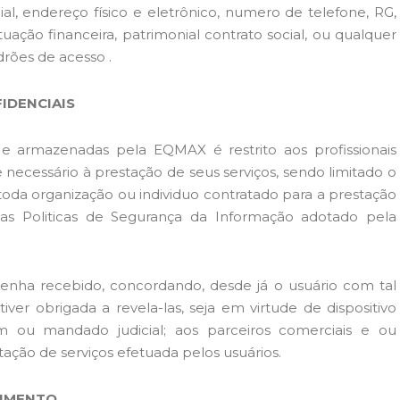
al, endereço físico e eletrônico, numero de telefone, RG,
ação financeira, patrimonial contrato social, ou qualquer
rões de acesso .
IDENCIAIS
 e armazenadas pela EQMAX é restrito aos profissionais
 necessário à prestação de seus serviços, sendo limitado o
 toda organização ou individuo contratado para a prestação
as Politicas de Segurança da Informação adotado pela
enha recebido, concordando, desde já o usuário com tal
iver obrigada a revela-las, seja em virtude de dispositivo
m ou mandado judicial; aos parceiros comerciais e ou
itação de serviços efetuada pelos usuários.
TIMENTO