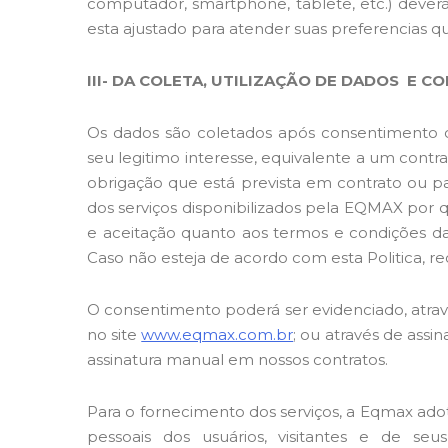
computador, smartphone, tablete, etc.) dever
esta ajustado para atender suas preferencias 
III- DA COLETA, UTILIZAÇÃO DE DADOS E 
Os dados são coletados após consentimento c
seu legitimo interesse, equivalente a um contra
obrigação que está prevista em contrato ou par
dos serviços disponibilizados pela EQMAX por q
e aceitação quanto aos termos e condições da P
Caso não esteja de acordo com esta Politica, 
O
consentimento
poderá ser evidenciado, atrav
no site
www.eqmax.com.br
; ou através de assi
assinatura manual em nossos contratos.
Para o fornecimento dos serviços, a Eqmax ado
pessoais dos usuários, visitantes e de seu