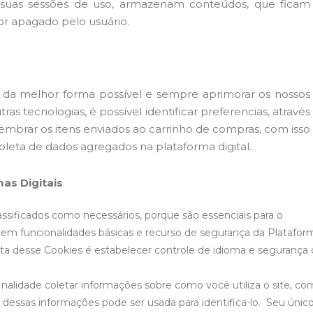
, suas sessões de uso, armazenam conteúdos, que ficam
for apagado pelo usuário.
r da melhor forma possível e sempre aprimorar os nossos
as tecnologias, é possível identificar preferencias, através
a lembrar os itens enviados ao carrinho de compras, com isso
oleta de dados agregados na plataforma digital.
mas Digitais
assificados como necessários, porque são essenciais para o
em funcionalidades básicas e recurso de segurança da Platafor
leta desse Cookies é estabelecer controle de idioma e segurança
nalidade coletar informações sobre como você utiliza o site, co
a dessas informações pode ser usada para identifica-lo. Seu únic