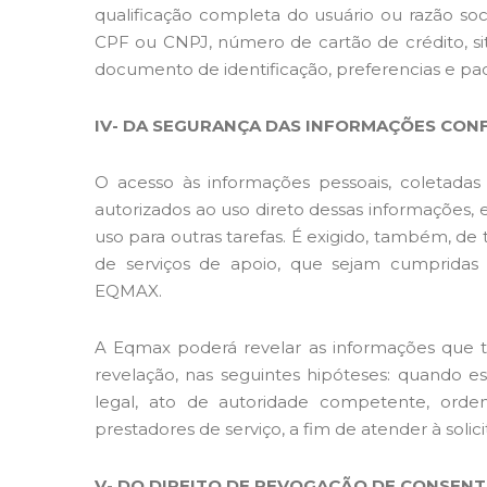
qualificação completa do usuário ou razão soci
CPF ou CNPJ, número de cartão de crédito, situ
documento de identificação, preferencias e pad
IV- DA SEGURANÇA DAS INFORMAÇÕES CONF
O acesso às informações pessoais, coletadas
autorizados ao uso direto dessas informações, e
uso para outras tarefas. É exigido, também, de
de serviços de apoio, que sejam cumpridas 
EQMAX.
A Eqmax poderá revelar as informações que t
revelação, nas seguintes hipóteses: quando est
legal, ato de autoridade competente, orde
prestadores de serviço, a fim de atender à solic
V- DO DIREITO DE REVOGAÇÃO DE CONSEN