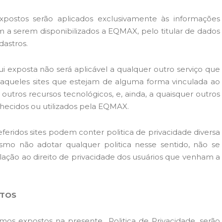
xpostos serão aplicados exclusivamente às informações
 a serem disponibilizados a EQMAX, pelo titular de dados
dastros.
ui exposta não será aplicável a qualquer outro serviço que
s aqueles sites que estejam de alguma forma vinculada ao
outros recursos tecnológicos, e, ainda, a quaisquer outros
nhecidos ou utilizados pela EQMAX.
feridos sites podem conter politica de privacidade diversa
 não adotar qualquer politica nesse sentido, não se
lação ao direito de privacidade dos usuários que venham a
ITOS
mos expostos na presente Politica de Privacidade, serão