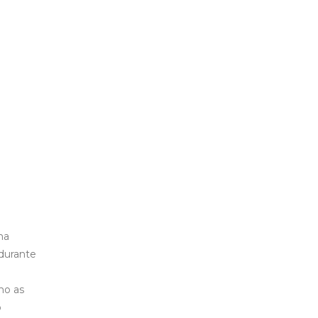
ma
 durante
mo as
o