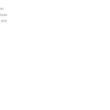
cer
essas
site;