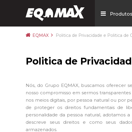
Produto
EQMAX
Politica de Privacidade e Politica de
Politica de Privacidad
Nós, do Grupo EQMAX, buscamos oferecer sem
nosso compromisso em sermos transparentes so
nos meios digitais, por pessoa natural ou por p
de proteger os direitos fundamentais de li
personalidade da pessoa natural, adotamos a 
descreve seus direitos e como seus dados 
armazenados.